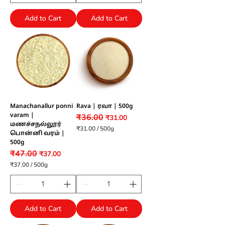
0
.
0
0
Add to Cart
Add to Cart
p
0
e
p
r
e
5
r
0
5
0
0
G
0
r
G
a
r
m
a
s
m
s
Manachanallur ponni
Rava | ரவா | 500g
varam |
₹36.00
Regular Price
Sale Price
₹31.00
மணச்சநல்லூர்
₹31.00
/
500g
பொன்னி வரம் |
₹
500g
3
1
₹47.00
Regular Price
Sale Price
₹37.00
.
₹37.00
/
500g
0
₹
0
3
p
7
e
.
r
0
5
Add to Cart
Add to Cart
0
0
p
0
e