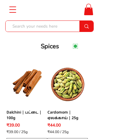
Spices
Dalchini | பட்டை |
Cardomom |
100g
ஏலக்காய் | 25g
Price
Price
₹39.00
₹44.00
₹39.00
/
25g
₹44.00
/
25g
₹
₹