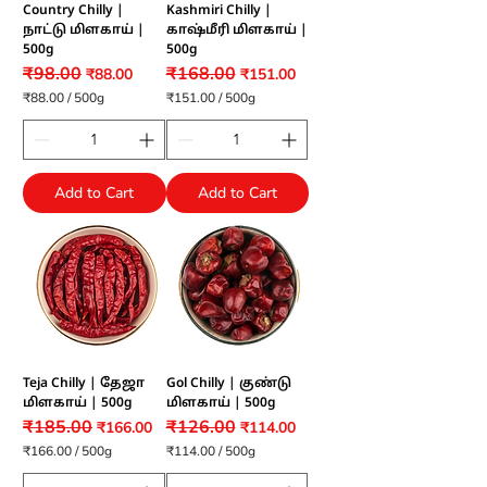
s
Country Chilly |
Kashmiri Chilly |
நாட்டு மிளகாய் |
காஷ்மீரி மிளகாய் |
500g
500g
₹98.00
₹168.00
Regular Price
Sale Price
Regular Price
Sale Price
₹88.00
₹151.00
₹88.00
/
500g
₹151.00
/
500g
₹
₹
8
1
8
5
.
1
0
.
Add to Cart
Add to Cart
0
0
p
0
e
p
r
e
5
r
0
5
0
0
G
0
r
G
a
r
m
a
s
m
Teja Chilly | தேஜா
Gol Chilly | குண்டு
s
மிளகாய் | 500g
மிளகாய் | 500g
₹185.00
₹126.00
Regular Price
Sale Price
Regular Price
Sale Price
₹166.00
₹114.00
₹166.00
/
500g
₹114.00
/
500g
₹
₹
1
1